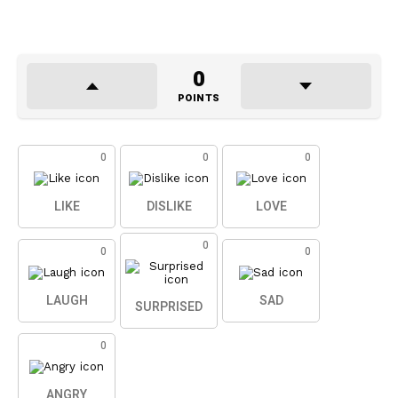
0
POINTS
0
0
0
LIKE
DISLIKE
LOVE
0
0
0
LAUGH
SAD
SURPRISED
0
ANGRY